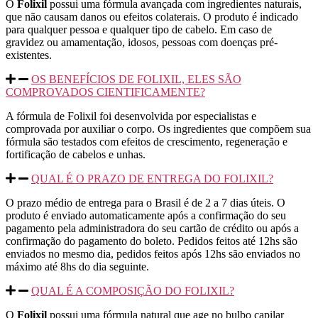
O
Folixil
possui uma fórmula avançada com ingredientes naturais,
que não causam danos ou efeitos colaterais. O produto é indicado
para qualquer pessoa e qualquer tipo de cabelo. Em caso de
gravidez ou amamentação, idosos, pessoas com doenças pré-
existentes.
OS BENEFÍCIOS DE FOLIXIL, ELES SÃO
COMPROVADOS CIENTIFICAMENTE?
A fórmula de Folixil foi desenvolvida por especialistas e
comprovada por auxiliar o corpo. Os ingredientes que compõem sua
fórmula são testados com efeitos de crescimento, regeneração e
fortificação de cabelos e unhas.
QUAL É O PRAZO DE ENTREGA DO FOLIXIL?
O prazo médio de entrega para o Brasil é de 2 a 7 dias úteis. O
produto é enviado automaticamente após a confirmação do seu
pagamento pela administradora do seu cartão de crédito ou após a
confirmação do pagamento do boleto. Pedidos feitos até 12hs são
enviados no mesmo dia, pedidos feitos após 12hs são enviados no
máximo até 8hs do dia seguinte.
QUAL É A COMPOSIÇÃO DO FOLIXIL?
O
Folixil
possui uma fórmula natural que age no bulbo capilar