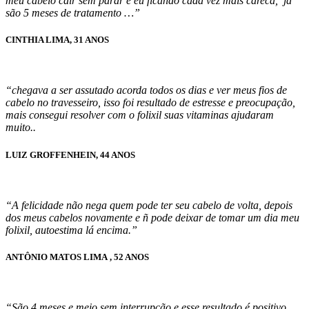
meu cabelo cair sem parar e eu ficando cada vez mais careca, já
são 5 meses de tratamento …”
CINTHIA LIMA
, 31 ANOS
“chegava a ser assutado acorda todos os dias e ver meus fios de
cabelo no travesseiro, isso foi resultado de estresse e preocupação,
mais consegui resolver com o folixil suas vitaminas ajudaram
muito..
LUIZ GROFFENHEIN
, 44 ANOS
“A felicidade não nega quem pode ter seu cabelo de volta, depois
dos meus cabelos novamente e ñ pode deixar de tomar um dia meu
folixil, autoestima lá encima.”
ANTÔNIO MATOS LIMA
, 52 ANOS
“São 4 meses e meio sem interrupção e esse resultado é positivo.