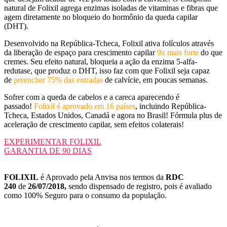
natural de Folixil agrega enzimas isoladas de vitaminas e fibras que
agem diretamente no bloqueio do hormônio da queda capilar
(DHT).
Desenvolvido na República-Tcheca, Folixil ativa folículos através
da liberação de espaço para crescimento capilar
9x mais forte
do que
cremes. Seu efeito natural, bloqueia a ação da enzima 5-alfa-
redutase, que produz o DHT, isso faz com que Folixil seja capaz
de
preencher 75% das entradas
de calvície, em poucas semanas.
Sofrer com a queda de cabelos e a careca aparecendo é
passado!
Folixil é aprovado em 16 países
, incluindo República-
Tcheca, Estados Unidos, Canadá e agora no Brasil! Fórmula plus de
aceleração de crescimento capilar, sem efeitos colaterais!
EXPERIMENTAR FOLIXIL
GARANTIA DE 90 DIAS
FOLIXIL
é Aprovado pela Anvisa nos termos da
RDC
240
de
26/07/2018,
sendo dispensado de registro, pois é avaliado
como 100% Seguro para o consumo da população.