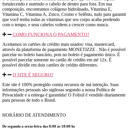
fortalecendo e nutrindo o cabelo de dentro para fora. Em sua
composição, encontramos colágeno hidrolisado, Vitamina E,
Vitamina C, Vitamina A, Zinco, Cromo e Selênio, tudo para garantir
que você tenha todas as vitaminas que seu corpo acaba perdendo
com o tempo, e seus cabelos voltem a crescer como nunca.
COMO FUNCIONA O PAGAMENTO?
Aceitamos os cartões de crédito mais usados: visa, mastercard,
através da plataforma de pagamento MONETIZZE . Não é possível
parcelar no boleto bancário, pois no boleto é pagamento único. É
possível parcelar somente no cartão de crédito em até 12x. É
possível dividir em dois cartões de crédito diferentes.
O SITE É SEGURO?
Este site é 100% protegido contra recursos de má intenção. Suas
informações pessoais são sigilosas segundo a nossa Política de
Privacidade e a entrega é garantida! O Folixil
é vendido diariamente
para pessoas de todo o Brasil.
HORÁRIO DE ATENDIMENTO
De segunda a sexta-feira das 8:00 às 18:00 hs