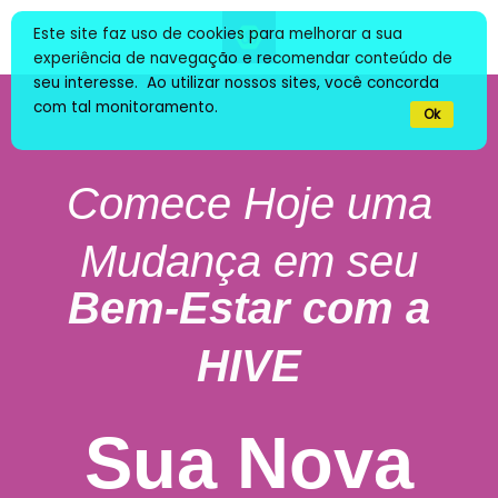
Este site faz uso de cookies para melhorar a sua
experiência de navegação e recomendar conteúdo de
seu interesse. Ao utilizar nossos sites, você concorda
com tal monitoramento.
Ok
Comece Hoje uma
Mudança em seu
Bem-Estar com a
HIVE
Sua Nova