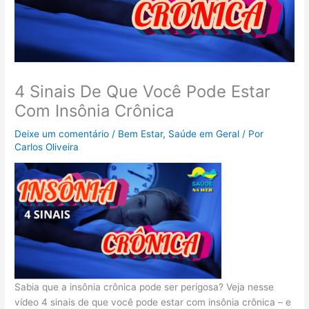
4 Sinais De Que Você Pode Estar
Com Insônia Crônica
Deixe um comentário
/
Bem Estar
,
Saúde em Geral
/ Por
Carlos Oliveira
Sabia que a insônia crônica pode ser perigosa? Veja nesse
vídeo 4 sinais de que você pode estar com insônia crônica – e