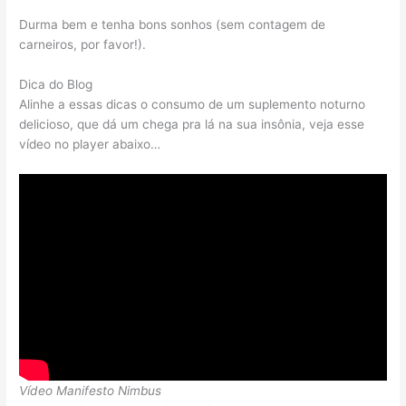
Durma bem e tenha bons sonhos (sem contagem de
carneiros, por favor!).
Dica do Blog
Alinhe a essas dicas o consumo de um suplemento noturno
delicioso, que dá um chega pra lá na sua insônia, veja esse
vídeo no player abaixo…
Vídeo Manifesto Nimbus