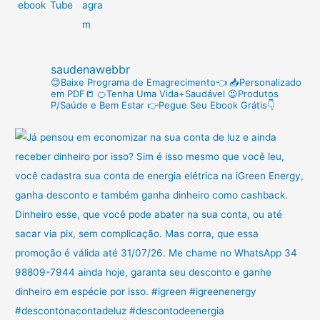
s
a
r
saudenawebbr
p
😊Baixe Programa de Emagrecimento👈
📥Personalizado
em PDF📒
🍊Tenha Uma Vida+Saudável
😉Produtos
o
P/Saúde e Bem Estar
👉Pegue Seu Ebook Grátis👇
r
: