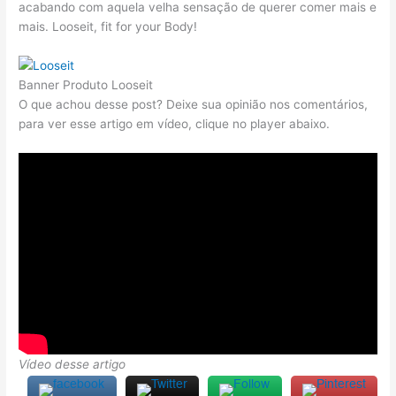
acabando com aquela velha sensação de querer comer mais e
mais. Looseit, fit for your Body!
Banner Produto Looseit
O que achou desse post? Deixe sua opinião nos comentários,
para ver esse artigo em vídeo, clique no player abaixo.
Vídeo desse artigo