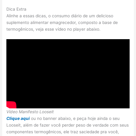
Dica Extra
Alinhe a essas dicas, o consumo diário de um delicioso
suplemento alimentar emagrecedor, composto a base de
termogênicos, veja esse vídeo no player abaixo.
Vídeo Manifesto Looseit
Clique aqui
ou no banner abaixo, e peça hoje ainda o seu
Looseit, além de fazer você perder peso de verdade com seus
componentes termogênicos, ele traz saciedade pra você,