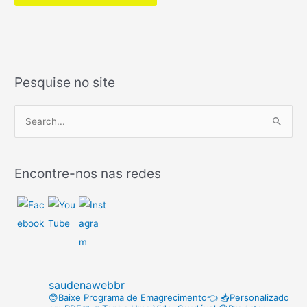
Pesquise no site
P
e
s
Encontre-nos nas redes
q
u
i
s
a
r
saudenawebbr
p
😊Baixe Programa de Emagrecimento👈
📥Personalizado