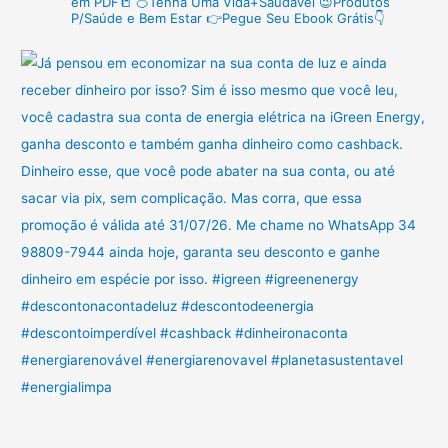
em PDF📒
🍊Tenha Uma Vida+Saudável
😉Produtos
o
P/Saúde e Bem Estar
👉Pegue Seu Ebook Grátis👇
r
: