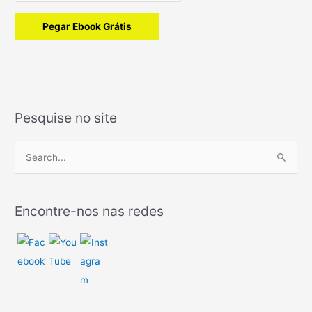
Pegar Ebook Grátis
Pesquise no site
P
e
s
Encontre-nos nas redes
q
u
i
s
a
r