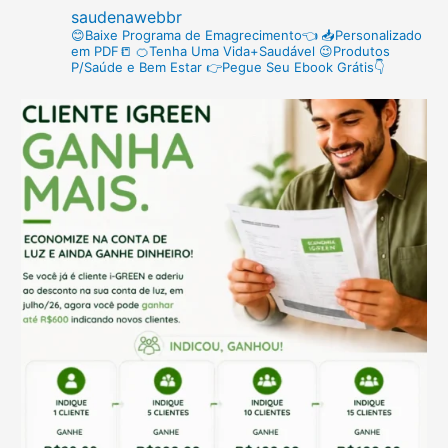
saudenawebbr
p
😊Baixe Programa de Emagrecimento👈
📥Personalizado
em PDF📒
🍊Tenha Uma Vida+Saudável
😉Produtos
o
P/Saúde e Bem Estar
👉Pegue Seu Ebook Grátis👇
r
: