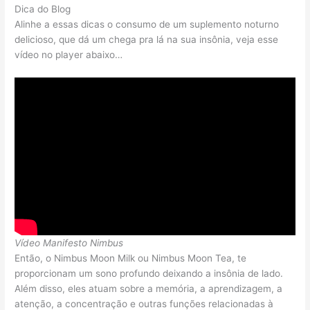
Dica do Blog
Alinhe a essas dicas o consumo de um suplemento noturno
delicioso, que dá um chega pra lá na sua insônia, veja esse
vídeo no player abaixo…
Vídeo Manifesto Nimbus
Então, o Nimbus Moon Milk ou Nimbus Moon Tea, te
proporcionam um sono profundo deixando a insônia de lado.
Além disso, eles atuam sobre a memória, a aprendizagem, a
atenção, a concentração e outras funções relacionadas à