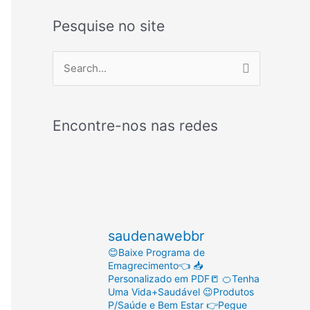
Pesquise no site
P
e
s
Encontre-nos nas redes
q
u
i
s
a
saudenawebbr
r
😊Baixe Programa de
p
Emagrecimento👈
📥
o
Personalizado em PDF📒
🍊Tenha
Uma Vida+Saudável
😉Produtos
r
P/Saúde e Bem Estar
👉Pegue