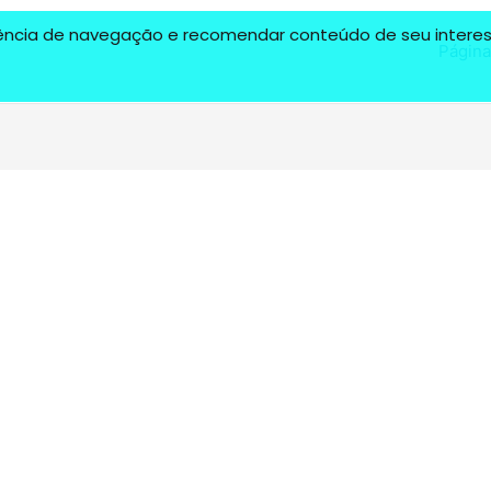
riência de navegação e recomendar conteúdo de seu interess
Página 