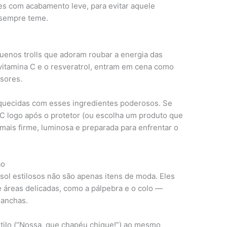
es com acabamento leve, para evitar aquele
 sempre teme.
uenos trolls que adoram roubar a energia das
 vitamina C e o resveratrol, entram em cena como
asores.
iquecidas com esses ingredientes poderosos. Se
 C logo após o protetor (ou escolha um produto que
 mais firme, luminosa e preparada para enfrentar o
ão
sol estilosos não são apenas itens de moda. Eles
 áreas delicadas, como a pálpebra e o colo —
manchas.
tilo (“Nossa, que chapéu chique!”) ao mesmo