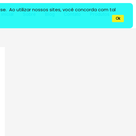
e. Ao utilizar nossos sites, você concorda com tal
inicial
Sobre
Blog
Contato
Produtos
Ok