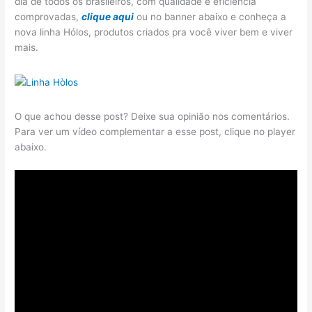
dia de todos os brasileiros, com qualidade e eficiência
comprovadas,
clique aqui
ou no banner abaixo e conheça a
nova linha Hólos, produtos criados pra você viver bem e viver
mais.
O que achou desse post? Deixe sua opinião nos comentários.
Para ver um vídeo complementar a esse post, clique no player
abaixo.