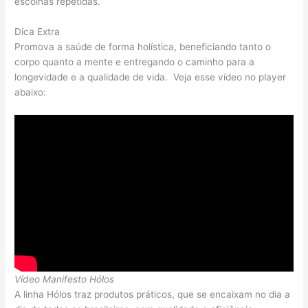
escolhas repetidas.
Dica Extra
Promova a saúde de forma holística, beneficiando tanto o
corpo quanto a mente e entregando o caminho para a
longevidade e a qualidade de vida. Veja esse vídeo no player
abaixo:
Vídeo Manifesto Hólos
A linha Hólos traz produtos práticos, que se encaixam no dia a