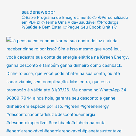
r
saudenawebbr
p
😊Baixe Programa de Emagrecimento👈
📥Personalizado
em PDF📒
🍊Tenha Uma Vida+Saudável
😉Produtos
o
P/Saúde e Bem Estar
👉Pegue Seu Ebook Grátis👇
r
: