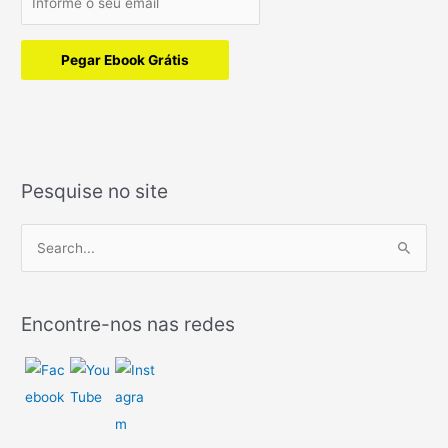
Pegar Ebook Grátis
Pesquise no site
P
e
s
Encontre-nos nas redes
q
u
i
s
a