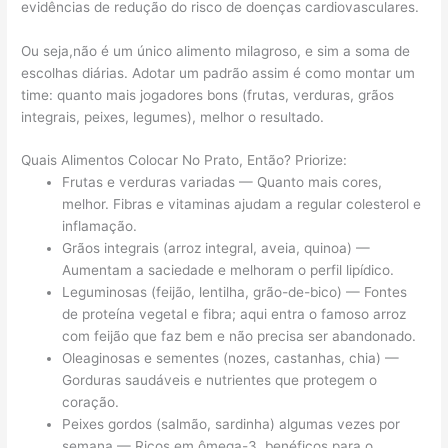
evidências de redução do risco de doenças cardiovasculares.
Ou seja,não é um único alimento milagroso, e sim a soma de
escolhas diárias. Adotar um padrão assim é como montar um
time: quanto mais jogadores bons (frutas, verduras, grãos
integrais, peixes, legumes), melhor o resultado.
Quais Alimentos Colocar No Prato, Então? Priorize:
Frutas e verduras variadas — Quanto mais cores,
melhor. Fibras e vitaminas ajudam a regular colesterol e
inflamação.
Grãos integrais (arroz integral, aveia, quinoa) —
Aumentam a saciedade e melhoram o perfil lipídico.
Leguminosas (feijão, lentilha, grão-de-bico) — Fontes
de proteína vegetal e fibra; aqui entra o famoso arroz
com feijão que faz bem e não precisa ser abandonado.
Oleaginosas e sementes (nozes, castanhas, chia) —
Gorduras saudáveis e nutrientes que protegem o
coração.
Peixes gordos (salmão, sardinha) algumas vezes por
semana — Ricos em ômega-3, benéficos para o