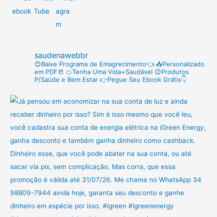
i
s
a
r
saudenawebbr
p
😊Baixe Programa de Emagrecimento👈
📥Personalizado
em PDF📒
🍊Tenha Uma Vida+Saudável
😉Produtos
o
P/Saúde e Bem Estar
👉Pegue Seu Ebook Grátis👇
r
: