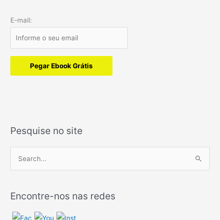
E-mail:
Pegar Ebook Grátis
Pesquise no site
P
e
s
Encontre-nos nas redes
q
u