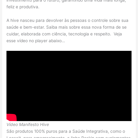
feliz e produtiva.
A hive nasceu para devolver às pessoas o controle sobre sua
saúde e bem-estar. Saiba mais sobre essa nova forma de se
cuidar, elaborada com ciência, tecnologia e respeito. Veja
esse vídeo no player abaixo…
Vídeo Manifesto Hive
São produtos 100% puros para a Saúde Integrativa, como o