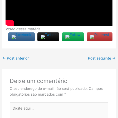
Vídeo dessa matéria
←
Post anterior
Post seguinte
→
Deixe um comentário
O seu endereço de e-mail não será publicado.
Campos
obrigatórios são marcados com
*
Digite
aqui...