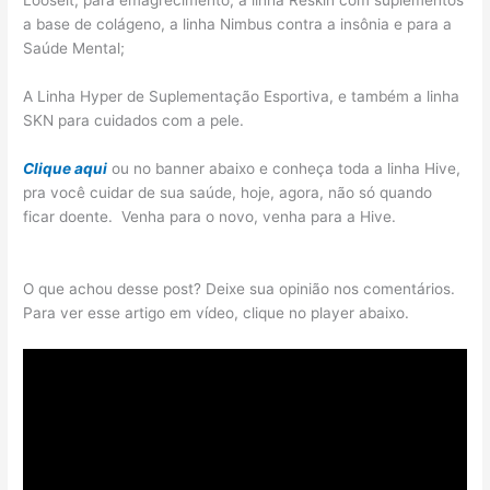
Looseit, para emagrecimento, a linha Reskin com suplementos
a base de colágeno, a linha Nimbus contra a insônia e para a
Saúde Mental;
A Linha Hyper de Suplementação Esportiva, e também a linha
SKN para cuidados com a pele.
Clique aqui
ou no banner abaixo e conheça toda a linha Hive,
pra você cuidar de sua saúde, hoje, agora, não só quando
ficar doente. Venha para o novo, venha para a Hive.
O que achou desse post? Deixe sua opinião nos comentários.
Para ver esse artigo em vídeo, clique no player abaixo.