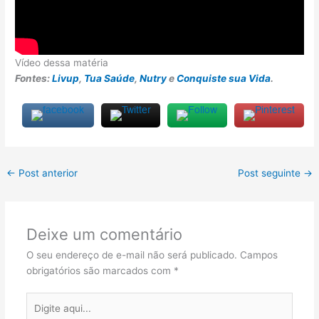
Vídeo dessa matéria
Fontes:
Livup
,
Tua Saúde
,
Nutry
e
Conquiste sua Vida
.
←
Post anterior
Post seguinte
→
Deixe um comentário
O seu endereço de e-mail não será publicado.
Campos
obrigatórios são marcados com
*
Digite
aqui...