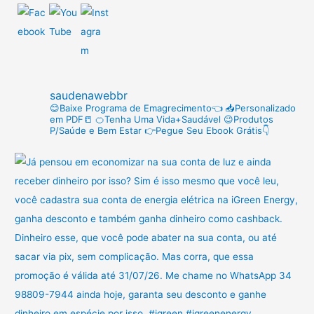
u
i
s
a
r
saudenawebbr
p
😊Baixe Programa de Emagrecimento👈
📥Personalizado
em PDF📒
🍊Tenha Uma Vida+Saudável
😉Produtos
o
P/Saúde e Bem Estar
👉Pegue Seu Ebook Grátis👇
r
: