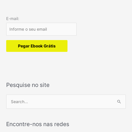
E-mail:
Pegar Ebook Grátis
Pesquise no site
P
e
s
Encontre-nos nas redes
q