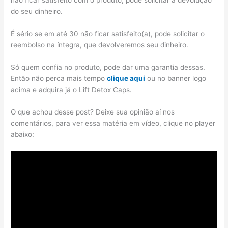
não ficar satisfeito com o produto, pode solicitar a devolução
do seu dinheiro.
É sério se em até 30 não ficar satisfeito(a), pode solicitar o
reembolso na íntegra, que devolveremos seu dinheiro.
Só quem confia no produto, pode dar uma garantia dessas.
Então não perca mais tempo
clique aqui
ou no banner logo
acima e adquira já o Lift Detox Caps.
O que achou desse post? Deixe sua opinião aí nos
comentários, para ver essa matéria em vídeo, clique no player
abaixo: