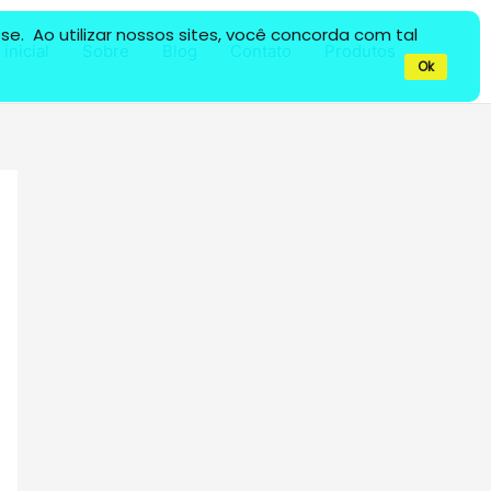
e. Ao utilizar nossos sites, você concorda com tal
inicial
Sobre
Blog
Contato
Produtos
Ok