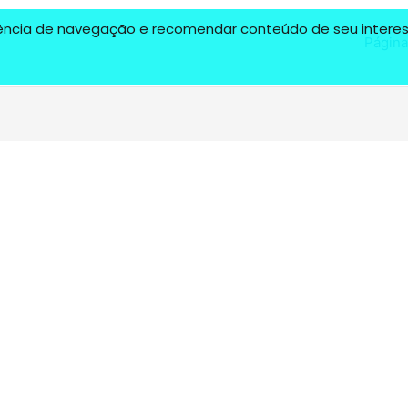
riência de navegação e recomendar conteúdo de seu interess
Página 