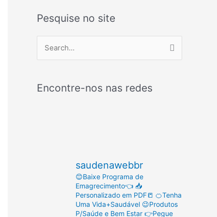
Pesquise no site
P
e
s
Encontre-nos nas redes
q
u
i
s
a
saudenawebbr
r
😊Baixe Programa de
p
Emagrecimento👈
📥
o
Personalizado em PDF📒
🍊Tenha
Uma Vida+Saudável
😉Produtos
r
P/Saúde e Bem Estar
👉Pegue