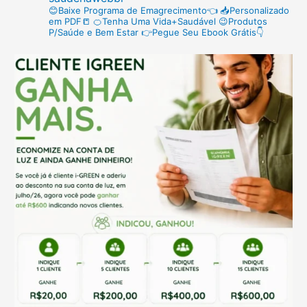
p
😊Baixe Programa de Emagrecimento👈
📥Personalizado
em PDF📒
🍊Tenha Uma Vida+Saudável
😉Produtos
o
P/Saúde e Bem Estar
👉Pegue Seu Ebook Grátis👇
r
: