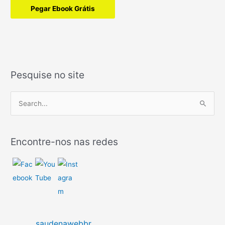
Pegar Ebook Grátis
Pesquise no site
P
e
s
Encontre-nos nas redes
q
u
i
s
a
r
saudenawebbr