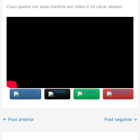
Caso queira ver essa matéria em vídeo é só clicar abaixo:
←
Post anterior
Post seguinte
→