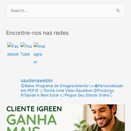
P
e
s
Encontre-nos nas redes
q
u
i
s
a
r
saudenawebbr
p
😊Baixe Programa de Emagrecimento👈
📥Personalizado
em PDF📒
🍊Tenha Uma Vida+Saudável
😉Produtos
o
P/Saúde e Bem Estar
👉Pegue Seu Ebook Grátis👇
r
: