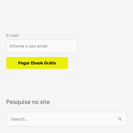
E-mail:
Pegar Ebook Grátis
Pesquise no site
P
e