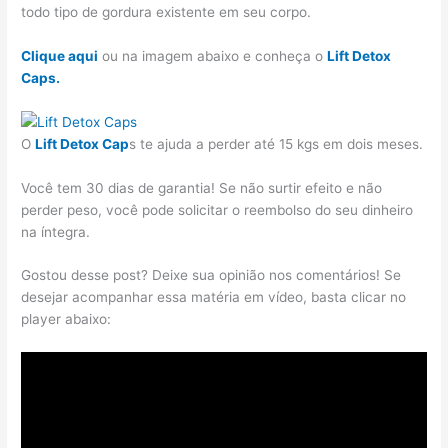
todo tipo de gordura existente em seu corpo.
Clique aqui
ou na imagem abaixo e conheça o
Lift Detox
Caps.
O
Lift Detox Cap
s te ajuda a perder até 15 kgs em dois meses.
Você tem 30 dias de garantia! Se não surtir efeito e não
perder peso, você pode solicitar o reembolso do seu dinheiro
na íntegra.
Gostou desse post? Deixe sua opinião nos comentários! Se
desejar acompanhar essa matéria em vídeo, basta clicar no
player abaixo: