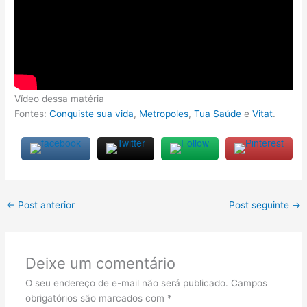
Vídeo dessa matéria
Fontes:
Conquiste sua vida
,
Metropoles
,
Tua Saúde
e
Vitat
.
←
Post anterior
Post seguinte
→
Deixe um comentário
O seu endereço de e-mail não será publicado.
Campos
obrigatórios são marcados com
*