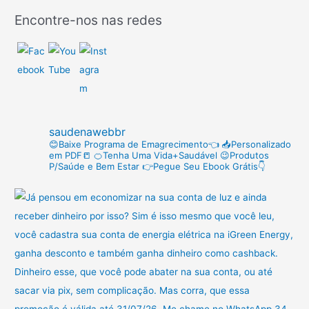
s
Encontre-nos nas redes
q
u
i
s
a
r
saudenawebbr
p
😊Baixe Programa de Emagrecimento👈
📥Personalizado
em PDF📒
🍊Tenha Uma Vida+Saudável
😉Produtos
o
P/Saúde e Bem Estar
👉Pegue Seu Ebook Grátis👇
r
: