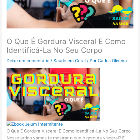
O Que É Gordura Visceral E Como
Identificá-La No Seu Corpo
Deixe um comentário
/
Saúde em Geral
/ Por
Carlos Oliveira
O Que É Gordura Visceral E Como Identificá-La No Seu Corpo
Nesse artigo vamos te mostrar o que é gordura visceral? E