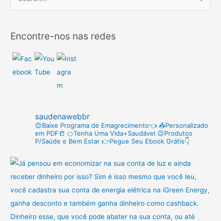
P
e
s
Encontre-nos nas redes
q
u
i
s
a
r
saudenawebbr
p
😊Baixe Programa de Emagrecimento👈
📥Personalizado
em PDF📒
🍊Tenha Uma Vida+Saudável
😉Produtos
o
P/Saúde e Bem Estar
👉Pegue Seu Ebook Grátis👇
r
: