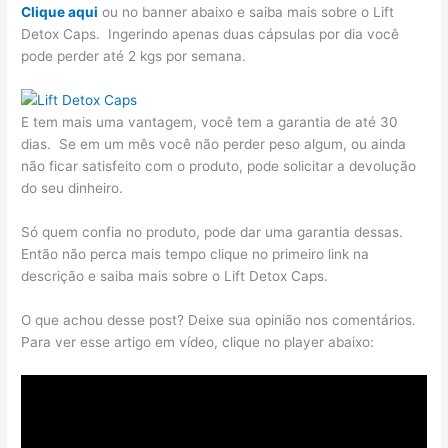
Clique aqui
ou no banner abaixo e saiba mais sobre o Lift
Detox Caps. Ingerindo apenas duas cápsulas por dia você
pode perder até 2 kgs por semana.
E tem mais uma vantagem, você tem a garantia de até 30
dias. Se em um mês você não perder peso algum, ou ainda
não ficar satisfeito com o produto, pode solicitar a devolução
do seu dinheiro.
Só quem confia no produto, pode dar uma garantia dessas.
Então não perca mais tempo clique no primeiro link na
descrição e saiba mais sobre o Lift Detox Caps.
O que achou desse post? Deixe sua opinião nos comentários.
Para ver esse artigo em vídeo, clique no player abaixo: