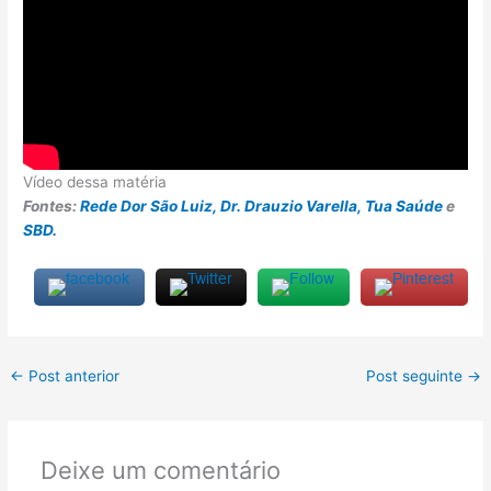
Vídeo dessa matéria
Fontes:
Rede Dor São Luiz,
Dr. Drauzio Varella,
Tua Saúde
e
SBD.
←
Post anterior
Post seguinte
→
Deixe um comentário