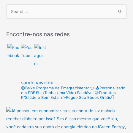
P
e
s
Encontre-nos nas redes
q
u
i
s
a
r
saudenawebbr
p
😊Baixe Programa de Emagrecimento👈
📥Personalizado
em PDF📒
🍊Tenha Uma Vida+Saudável
😉Produtos
o
P/Saúde e Bem Estar
👉Pegue Seu Ebook Grátis👇
r
: