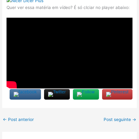
Quer ver essa matéria em vídeo? É só clciar no player abaixo:
←
Post anterior
Post seguinte
→