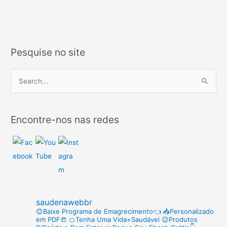
Pesquise no site
P
e
s
Encontre-nos nas redes
q
u
i
s
a
r
saudenawebbr
p
😊Baixe Programa de Emagrecimento👈
📥Personalizado
em PDF📒
🍊Tenha Uma Vida+Saudável
😉Produtos
o