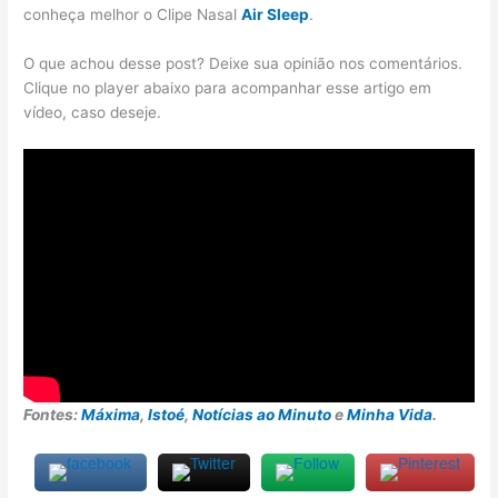
conheça melhor o Clipe Nasal
Air Sleep
.
O que achou desse post? Deixe sua opinião nos comentários.
Clique no player abaixo para acompanhar esse artigo em
vídeo, caso deseje.
Fontes:
Máxima
,
Istoé
,
Notícias ao Minuto
e
Minha Vida
.