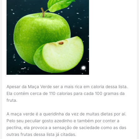
Apesar da Maça Verde ser a mais rica em caloria dessa lista.
Ela contém cerca de 110 calorias para cada 100 gramas da
fruta.
A maça verde é a queridinha da vez de muitas dietas por aí.
Pelo seu peculiar gosto azedinho e também por conter a
pectina, ela provoca a sensação de saciedade como as das
outras frutas dessa lista já citadas.