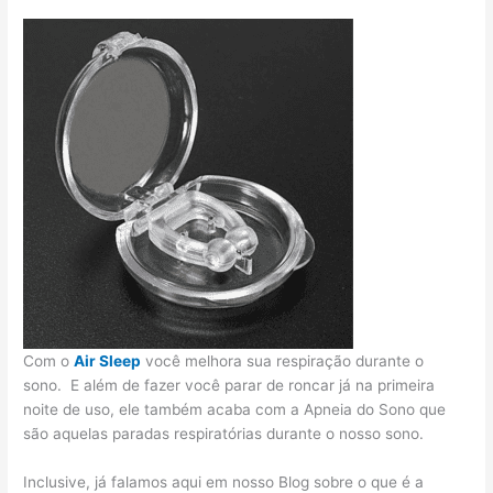
Com o
Air Sleep
você melhora sua respiração durante o
sono. E além de fazer você parar de roncar já na primeira
noite de uso, ele também acaba com a Apneia do Sono que
são aquelas paradas respiratórias durante o nosso sono.
Inclusive, já falamos aqui em nosso Blog sobre o que é a