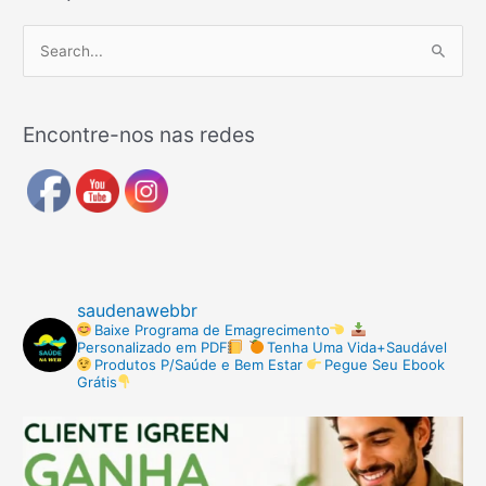
P
e
s
Encontre-nos nas redes
q
u
i
s
a
r
saudenawebbr
p
Baixe Programa de Emagrecimento
Personalizado em PDF
Tenha Uma Vida+Saudável
o
Produtos P/Saúde e Bem Estar
Pegue Seu Ebook
r
Grátis
: