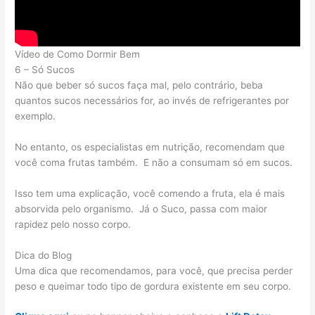
Vídeo de Como Dormir Bem
6 – Só Sucos
Não que beber só sucos faça mal, pelo contrário, beba
quantos sucos necessários for, ao invés de refrigerantes por
exemplo.
No entanto, os especialistas em nutrição, recomendam que
você coma frutas também. E não a consumam só em sucos.
Isso tem uma explicação, você comendo a fruta, ela é mais
absorvida pelo organismo. Já o Suco, passa com maior
rapidez pelo nosso corpo.
Dica do Blog
Uma dica que recomendamos, para você, que precisa perder
peso e queimar todo tipo de gordura existente em seu corpo.