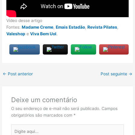
Vídeo desse artigo
Fontes:
Madame Creme
,
Emais Estadão
,
Revista Pilates
,
Valeshop
e
Viva Bem Uol
.
←
Post anterior
Post seguinte
→
Deixe um comentário
O seu endereço de e-mail não será publicado.
Campos
obrigatórios são marcados com
*
Digite
aqui...