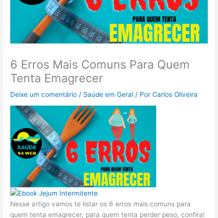
6 Erros Mais Comuns Para Quem
Tenta Emagrecer
Deixe um comentário
/
Saúde em Geral
/ Por
Carlos Oliveira
Nesse artigo vamos te listar os 6 erros mais comuns para
quem tenta emagrecer, para quem tenta perder peso, confira!