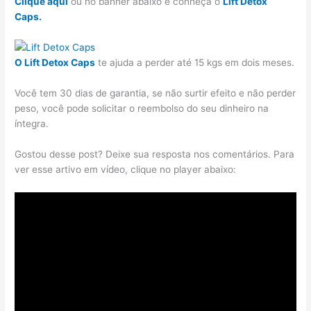
Clique aqui
ou no banner abaixo e conheça o
Lift Detox
Caps.
O Lift Detox Caps
te ajuda a perder até 15 kgs em dois meses.
Você tem 30 dias de garantia, se não surtir efeito e não perder
peso, você pode solicitar o reembolso do seu dinheiro na
íntegra.
Gostou desse post? Deixe sua resposta nos comentários. Para
ver esse artivo em vídeo, clique no player abaixo: