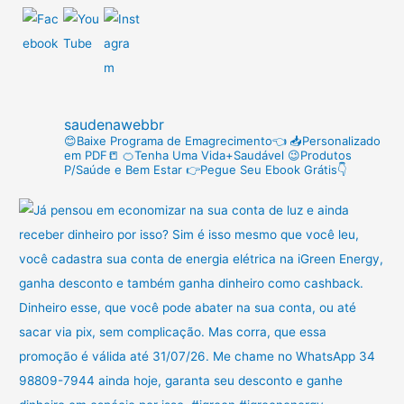
u
i
s
a
r
saudenawebbr
p
😊Baixe Programa de Emagrecimento👈
📥Personalizado
em PDF📒
🍊Tenha Uma Vida+Saudável
😉Produtos
o
P/Saúde e Bem Estar
👉Pegue Seu Ebook Grátis👇
r
: