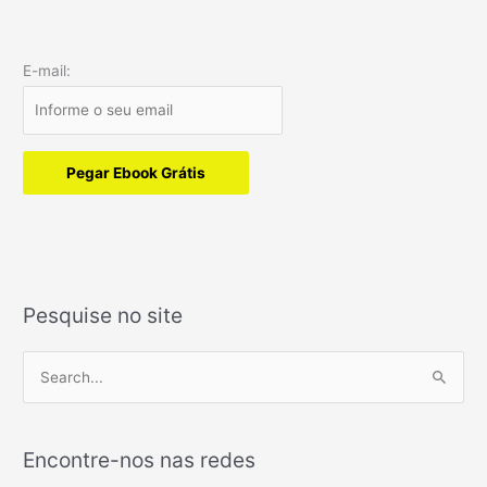
E-mail:
Pegar Ebook Grátis
Pesquise no site
P
e
s
Encontre-nos nas redes
q