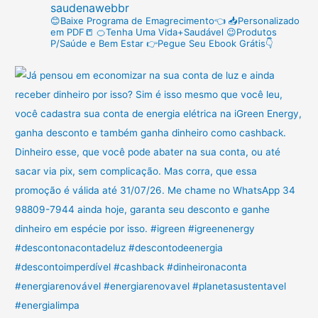
saudenawebbr
p
😊Baixe Programa de Emagrecimento👈
📥Personalizado
em PDF📒
🍊Tenha Uma Vida+Saudável
😉Produtos
o
P/Saúde e Bem Estar
👉Pegue Seu Ebook Grátis👇
r
: