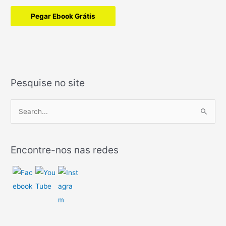
Pegar Ebook Grátis
Pesquise no site
P
e
s
Encontre-nos nas redes
q
u
i
s
a
r