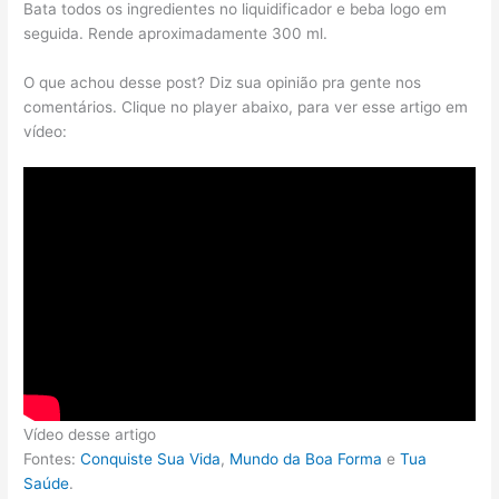
Bata todos os ingredientes no liquidificador e beba logo em
seguida. Rende aproximadamente 300 ml.
O que achou desse post? Diz sua opinião pra gente nos
comentários. Clique no player abaixo, para ver esse artigo em
vídeo:
Vídeo desse artigo
Fontes:
Conquiste Sua Vida
,
Mundo da Boa Forma
e
Tua
Saúde
.