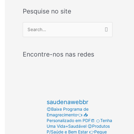
Pesquise no site
P
e
s
Encontre-nos nas redes
q
u
i
s
a
saudenawebbr
r
😊Baixe Programa de
p
Emagrecimento👈
📥
o
Personalizado em PDF📒
🍊Tenha
Uma Vida+Saudável
😉Produtos
r
P/Saúde e Bem Estar
👉Pegue