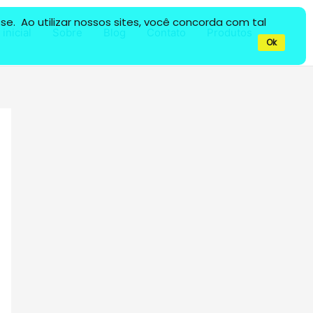
e. Ao utilizar nossos sites, você concorda com tal
inicial
Sobre
Blog
Contato
Produtos
Ok