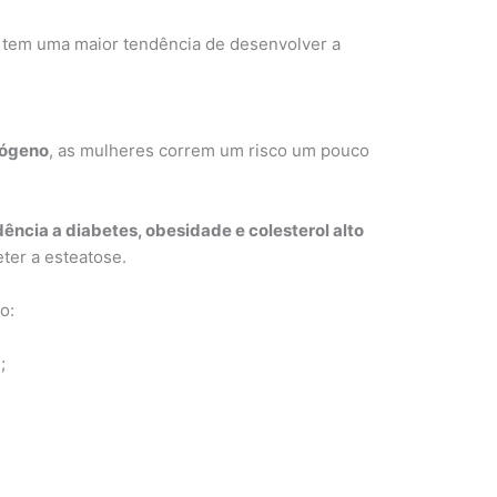
tem uma maior tendência de desenvolver a
rógeno
, as mulheres correm um risco um pouco
dência a diabetes, obesidade e colesterol alto
er a esteatose.
o:
;