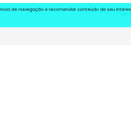
riência de navegação e recomendar conteúdo de seu interess
Página 