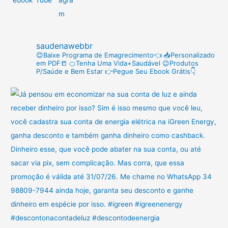
s
a
r
saudenawebbr
p
😊Baixe Programa de Emagrecimento👈
📥Personalizado
em PDF📒
🍊Tenha Uma Vida+Saudável
😉Produtos
o
P/Saúde e Bem Estar
👉Pegue Seu Ebook Grátis👇
r
: