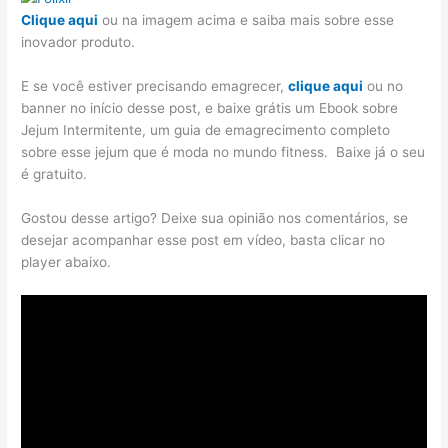
Clique aqui
ou na imagem acima e saiba mais sobre esse
inovador produto.
E se você estiver precisando emagrecer,
clique aqui
ou no
banner no início desse post, e baixe grátis um Ebook sobre
Jejum Intermitente, um guia de emagrecimento completo
sobre esse jejum que é moda no mundo fitness. Baixe já o seu
é gratuito.
Gostou desse artigo? Deixe sua opinião nos comentários, se
desejar acompanhar esse post em vídeo, basta clicar no
player abaixo.