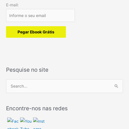
E-mail:
Pegar Ebook Grátis
Pesquise no site
P
e
s
Encontre-nos nas redes
q
u
i