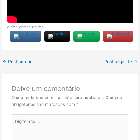
Vídeo desse artigo
←
Post anterior
Post seguinte
→
Deixe um comentário
O seu endereço de e-mail não será publicado.
Campos
obrigatórios são marcados com
*
Digite
aqui...